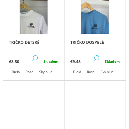
Ý
E
Á
P
N
J
I
I
S
S
E
Ť
P
P
?
R
R
TRIČKO DETSKÉ
TRIČKO DOSPELÉ
O
O
D
D
DETAIL
DETAIL
U
€8,50
€9,48
Skladom
Skladom
U
K
HĽADAŤ
K
Biela
Rose
Sky blue
Mint
Biela
Rose
Sky blue
Mint
T
T
O
O
V
O
V
D
P
O
R
Ú
Č
A