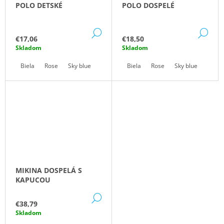
POLO DETSKÉ
POLO DOSPELÉ
M
E
DETAIL
DE
€17,06
€18,50
CARDIGAN
Skladom
Skladom
ÚPLETOVÝ
DETSKÝ
Biela
Rose
Sky blue
Mint
Biela
Rose
Sky blue
Mint
€30
MIKINA DOSPELÁ S
KAPUCOU
DETAIL
€38,79
Skladom