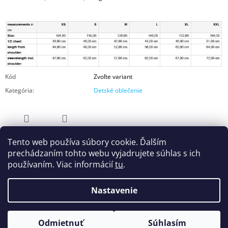
Kód
Zvoľte variant
Kategória
:
Detské oblečenie
OPÝTAŤ SA
ZDIEĽAŤ
Tento web používa súbory cookie. Ďalším
prechádzaním tohto webu vyjadrujete súhlas s ich
používaním. Viac informácií
tu
.
Nastavenie
Z
© 2026 UNES by Wearified. Všetky práva
Vytvoril Shoptet
Odmietnuť
Súhlasím
vyhradené.