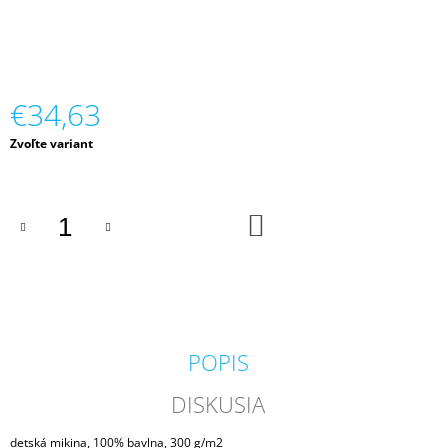
M
E
VESTA
ÚPLETOVÁ
€34,63
DOSPELÁ
€25,50
Jednotková
Zvoľte variant
cena:
DO
KOŠÍKA
POPIS
DISKUSIA
detská mikina, 100% bavlna, 300 g/m2