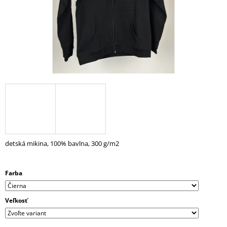
Á
J
S
Ť
?
HĽADAŤ
detská mikina, 100% bavlna, 300 g/m2
O
D
Farba
P
O
R
Veľkosť
Ú
Č
A