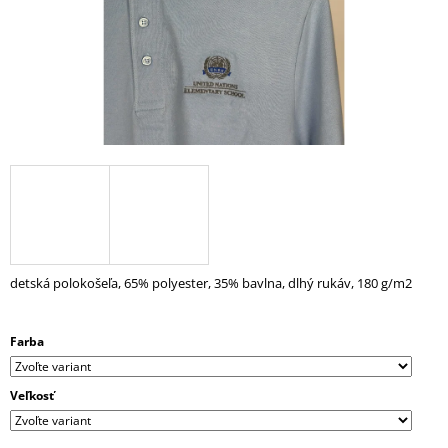
Á
J
S
Ť
?
HĽADAŤ
detská polokošeľa, 65% polyester, 35% bavlna, dlhý rukáv, 180 g/m2
O
D
Farba
P
O
R
Veľkosť
Ú
Č
A