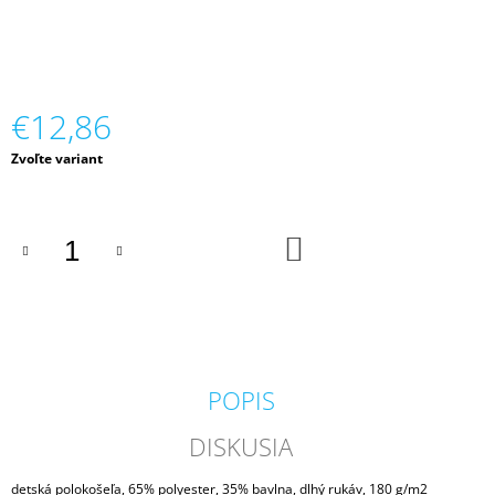
M
E
CARDIGAN
ÚPLETOVÝ
€12,86
DETSKÝ
€30
Jednotková
Zvoľte variant
cena:
DO
KOŠÍKA
POPIS
DISKUSIA
detská polokošeľa, 65% polyester, 35% bavlna, dlhý rukáv, 180 g/m2