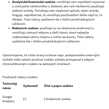
Analytické/štatistické cookies
: umožňujú nám napríklad rozpoznať
a zistiť počet návštevníkov a sledovať, ako naši návštevníci používajú
webové stránky. Pomáhajú nám zlepšovať spôsob, akým stránky
fungujú, napríklad tak, že umožňujú používateľom ľahko nájsť to, čo
hľadajú. Tieto súbory spúšťame iba s Vaším predchádzajúcim
súhlasom.
Reklamné cookies
: používajú sa na sledovanie preferencií a
umožňujú zobraziť reklamu a ďalší obsah, ktoré najlepšie
zodpovedajú vášmu záujmu a online správaniu. Tieto súbory
spúšťame iba s Vaším predchádzajúcim súhlasom.
Upozorňujeme, že tretie strany (vrátane napr. poskytovateľov externých
služieb) môžu taktiež používať cookies a/alebo pristupovať k údajom
zhromažďovaným cookies na webových stránkach.
Používané súbory cookies:
Technický
Vydavateľ
Účel a popis cookies
názov
Google
[•]
[•]reklamné cookies
Analytics