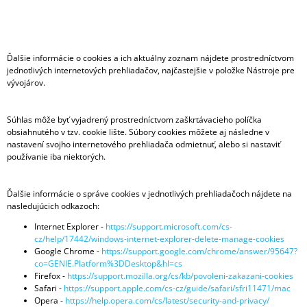
Ďalšie informácie o cookies a ich aktuálny zoznam nájdete prostredníctvom
jednotlivých internetových prehliadačov, najčastejšie v položke Nástroje pre
vývojárov.
Súhlas môže byť vyjadrený prostredníctvom zaškrtávacieho políčka
obsiahnutého v tzv. cookie lište. Súbory cookies môžete aj následne v
nastavení svojho internetového prehliadača odmietnuť, alebo si nastaviť
používanie iba niektorých.
Ďalšie informácie o správe cookies v jednotlivých prehliadačoch nájdete na
nasledujúcich odkazoch:
Internet Explorer -
https://support.microsoft.com/cs-
cz/help/17442/windows-internet-explorer-delete-manage-cookies
Google Chrome -
https://support.google.com/chrome/answer/95647?
co=GENIE.Platform%3DDesktop&hl=cs
Firefox -
https://support.mozilla.org/cs/kb/povoleni-zakazani-cookies
Safari -
https://support.apple.com/cs-cz/guide/safari/sfri11471/mac
Opera -
https://help.opera.com/cs/latest/security-and-privacy/