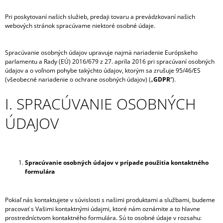
Á
Pri poskytovaní našich služieb, predaji tovaru a prevádzkovaní našich
J
webových stránok spracúvame niektoré osobné údaje.
S
Ť
Spracúvanie osobných údajov upravuje najmä nariadenie Európskeho
?
parlamentu a Rady (EÚ) 2016/679 z 27. apríla 2016 pri spracúvaní osobných
údajov a o voľnom pohybe takýchto údajov, ktorým sa zrušuje 95/46/ES
(všeobecné nariadenie o ochrane osobných údajov) („
GDPR
“).
I. SPRACÚVANIE OSOBNÝCH
HĽADAŤ
ÚDAJOV
O
Spracúvanie osobných údajov v prípade použitia kontaktného
D
formulára
P
O
R
Pokiaľ nás kontaktujete v súvislosti s našimi produktami a službami, budeme
Ú
pracovať s Vašimi kontaktnými údajmi, ktoré nám oznámite a to hlavne
Č
prostredníctvom kontaktného formulára. Sú to osobné údaje v rozsahu:
A