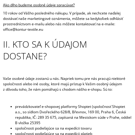
Ako dlho budeme osobné údaje spracúvať?
10 rokov od Vášho posledného nákupu. V prípade, ak nechcete naďalej
dostávať naše marketingové oznámenia, môžete sa kedykoľvek odhlásiť
prostredníctvom e-mailu alebo nás môžete kontaktovať na e-maile:
office@kontur-textile.eu
II. KTO SA K ÚDAJOM
DOSTANE?
Vaše osobné údaje zostanú u nás. Napriek tomu pre nás pracujú niektoré
spoločnosti alebo iné osoby, ktoré majú prístup k Vašim osobný údajom
z dôvodu toho, že nám pomáhajú s chodom nášho e-shopu. Sú to:
prevádzkovateľ e-shopovej platformy Shoptet (spoločnosť Shoptet
a.s., so sídlom Dvořeckého 628/8, Břevnov, 169 00, Praha 6, Česká
republika, IČ: 289 35 675, zapísaná na Mestskom súde v Prahe, oddiel
B vložka 25395
spoločnosti podieľajúce sa na expedícii tovaru
spoločnosti podieľajúce sa na expedícii platieb