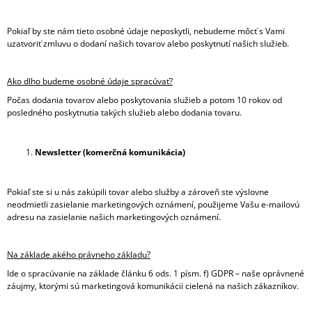
Pokiaľ by ste nám tieto osobné údaje neposkytli, nebudeme môcť s Vami
uzatvoriť zmluvu o dodaní našich tovarov alebo poskytnutí našich služieb.
Ako dlho budeme osobné údaje spracúvať?
Počas dodania tovarov alebo poskytovania služieb a potom 10 rokov od
posledného poskytnutia takých služieb alebo dodania tovaru.
Newsletter (komerčná komunikácia)
Pokiaľ ste si u nás zakúpili tovar alebo služby a zároveň ste výslovne
neodmietli zasielanie marketingových oznámení, použijeme Vašu e-mailovú
adresu na zasielanie našich marketingových oznámení.
Na základe akého právneho základu?
Ide o spracúvanie na základe článku 6 ods. 1 písm. f) GDPR – naše oprávnené
záujmy, ktorými sú marketingová komunikácii cielená na našich zákazníkov.