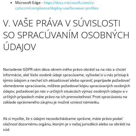
Microsoft Edge -
https://docs.microsoft.com/cs-
cz/sccm/compliance/deploy-use/browser-profiles
V. VAŠE PRÁVA V SÚVISLOSTI
SO SPRACÚVANÍM OSOBNÝCH
ÚDAJOV
Nariadenie GDPR vám dáva okrem iného právo obrátiť sa na nás a chcieť
informácie, aké Vaše osobné údaje spracúvame, vyžiadať si u nás prístup k
týmto údajom a nechať ich aktualizovať alebo opraviť, poprípade požadovať
obmedzenie spracúvania, môžete požadovať kópiu spracúvaných osobných
údajov, požadovať po nás v určitých situáciách výmaz osobných údajov a v
určitých prípadoch máte právo na ich prenositeľnosť. Proti spracúvaniu na
základe oprávneného záujmu je možné vzniesť námietku.
Ak si myslíte, že s údajmi nezaobchádzame správne, máte právo podať
sťažnosť dozornému orgánu, ktorým je v našej jurisdikcii alebo sa obrátiť na
súd.