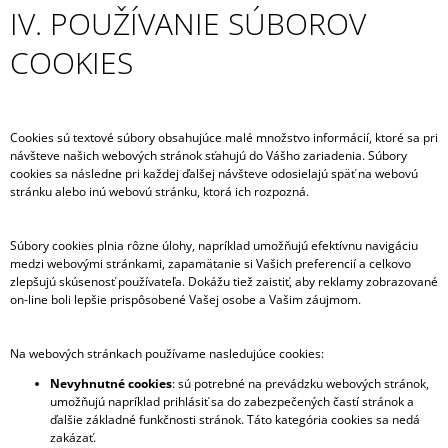
IV. POUŽÍVANIE SÚBOROV
COOKIES
Cookies sú textové súbory obsahujúce malé množstvo informácií, ktoré sa pri
návšteve našich webových stránok sťahujú do Vášho zariadenia. Súbory
cookies sa následne pri každej ďalšej návšteve odosielajú späť na webovú
stránku alebo inú webovú stránku, ktorá ich rozpozná.
Súbory cookies plnia rôzne úlohy, napríklad umožňujú efektívnu navigáciu
medzi webovými stránkami, zapamätanie si Vašich preferencií a celkovo
zlepšujú skúsenosť používateľa. Dokážu tiež zaistiť, aby reklamy zobrazované
on-line boli lepšie prispôsobené Vašej osobe a Vašim záujmom.
Na webových stránkach používame nasledujúce cookies:
Nevyhnutné cookies
: sú potrebné na prevádzku webových stránok,
umožňujú napríklad prihlásiť sa do zabezpečených častí stránok a
ďalšie základné funkčnosti stránok. Táto kategória cookies sa nedá
zakázať.