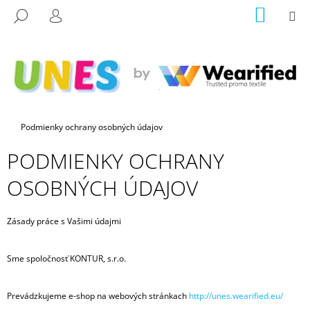
K
Prejsť
NÁKU
M
HĽADAŤ
na
KOŠÍK
O
PRIHLÁSENIE
SPÄŤ
SPÄŤ
obsah
Š
Í
Č
K
O
P
O
Domov
Podmienky ochrany osobných údajov
T
PODMIENKY OCHRANY
R
E
OSOBNÝCH ÚDAJOV
B
U
Zásady práce s Vašimi údajmi
J
E
Sme spoločnosť KONTUR, s.r.o.
T
E
Prevádzkujeme e-shop na webových stránkach
http://unes.wearified.eu/
N