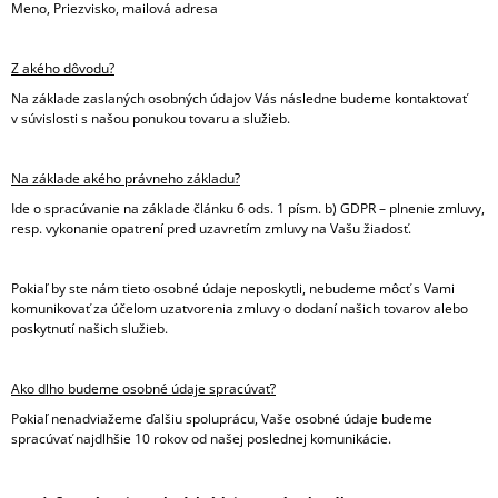
Meno, Priezvisko, mailová adresa
M
E
Z akého dôvodu?
VESTA
Na základe zaslaných osobných údajov Vás následne budeme kontaktovať
ÚPLETOVÁ
v súvislosti s našou ponukou tovaru a služieb.
DETSKÁ
€25,50
Na základe akého právneho základu?
Ide o spracúvanie na základe článku 6 ods. 1 písm. b) GDPR – plnenie zmluvy,
resp. vykonanie opatrení pred uzavretím zmluvy na Vašu žiadosť.
Pokiaľ by ste nám tieto osobné údaje neposkytli, nebudeme môcť s Vami
komunikovať za účelom uzatvorenia zmluvy o dodaní našich tovarov alebo
poskytnutí našich služieb.
Ako dlho budeme osobné údaje spracúvať?
Pokiaľ nenadviažeme ďalšiu spoluprácu, Vaše osobné údaje budeme
spracúvať najdlhšie 10 rokov od našej poslednej komunikácie.