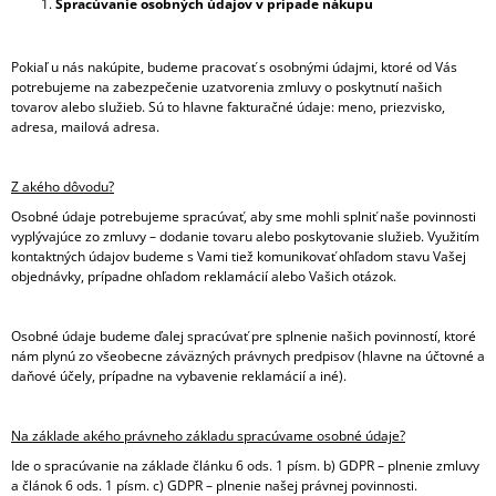
Spracúvanie osobných údajov v prípade nákupu
Pokiaľ u nás nakúpite, budeme pracovať s osobnými údajmi, ktoré od Vás
potrebujeme na zabezpečenie uzatvorenia zmluvy o poskytnutí našich
tovarov alebo služieb. Sú to hlavne fakturačné údaje: meno, priezvisko,
adresa, mailová adresa.
Z akého dôvodu?
Osobné údaje potrebujeme spracúvať, aby sme mohli splniť naše povinnosti
vyplývajúce zo zmluvy – dodanie tovaru alebo poskytovanie služieb. Využitím
kontaktných údajov budeme s Vami tiež komunikovať ohľadom stavu Vašej
objednávky, prípadne ohľadom reklamácií alebo Vašich otázok.
Osobné údaje budeme ďalej spracúvať pre splnenie našich povinností, ktoré
nám plynú zo všeobecne záväzných právnych predpisov (hlavne na účtovné a
daňové účely, prípadne na vybavenie reklamácií a iné).
Na základe akého právneho základu spracúvame osobné údaje?
Ide o spracúvanie na základe článku 6 ods. 1 písm. b) GDPR – plnenie zmluvy
a článok 6 ods. 1 písm. c) GDPR – plnenie našej právnej povinnosti.