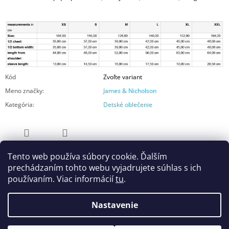
Kód
Zvoľte variant
Meno značky
:
James & Nicholson
Kategória
:
Detské oblečenie
OPÝTAŤ SA
ZDIEĽAŤ
Tento web používa súbory cookie. Ďalším
prechádzaním tohto webu vyjadrujete súhlas s ich
používaním. Viac informácií
tu
.
Nastavenie
© 2026 UNES by Wearified. Všetky práva
Vytvoril Shoptet