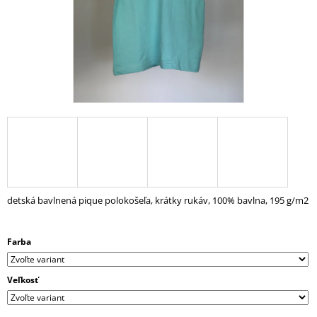
Á
J
S
Ť
?
HĽADAŤ
detská bavlnená pique polokošeľa, krátky rukáv, 100% bavlna, 195 g/m2
O
D
Farba
P
O
R
Veľkosť
Ú
Č
A