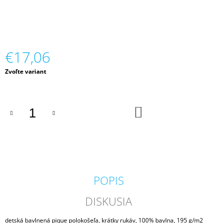
M
E
VESTA
ÚPLETOVÁ
€17,06
DETSKÁ
€25,50
Jednotková
Zvoľte variant
cena:
DO
KOŠÍKA
POPIS
DISKUSIA
detská bavlnená pique polokošeľa, krátky rukáv, 100% bavlna, 195 g/m2