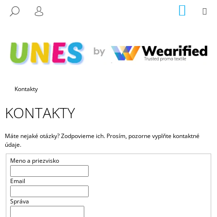
K
Prejsť
NÁKU
M
HĽADAŤ
na
KOŠÍK
O
PRIHLÁSENIE
SPÄŤ
SPÄŤ
obsah
Š
Í
Č
K
O
P
O
Domov
Kontakty
T
KONTAKTY
R
E
Máte nejaké otázky? Zodpovieme ich. Prosím, pozorne vyplňte kontaktné
B
údaje.
U
Meno a priezvisko
J
E
Email
T
E
Správa
N