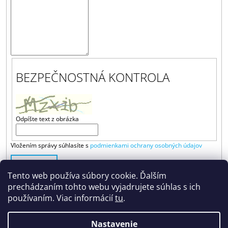
Á
J
S
Ť
?
BEZPEČNOSTNÁ KONTROLA
HĽADAŤ
Odpíšte text z obrázka
Vložením správy súhlasíte s
podmienkami ochrany osobných údajov
O
ODOSLAŤ
D
Tento web používa súbory cookie. Ďalším
P
prechádzaním tohto webu vyjadrujete súhlas s ich
O
používaním. Viac informácií
R
tu
.
Ú
Č
Nastavenie
A