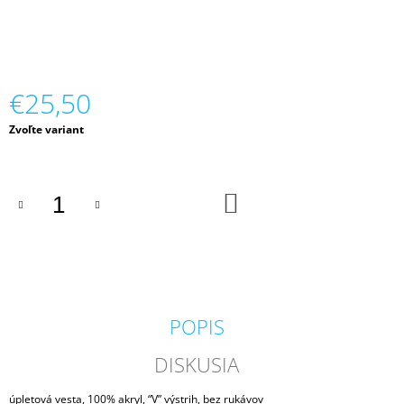
M
E
TRIČKO
DOSPELÉ
€25,50
€9,48
Jednotková
Zvoľte variant
cena:
DO
KOŠÍKA
POPIS
DISKUSIA
úpletová vesta, 100% akryl, “V” výstrih, bez rukávov