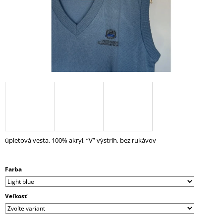
Á
J
S
Ť
?
HĽADAŤ
úpletová vesta, 100% akryl, “V” výstrih, bez rukávov
O
D
Farba
P
O
R
Veľkosť
Ú
Č
A