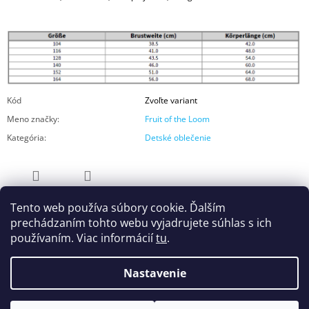
Kód
Zvoľte variant
Meno značky
:
Fruit of the Loom
Kategória
:
Detské oblečenie
OPÝTAŤ SA
ZDIEĽAŤ
Tento web používa súbory cookie. Ďalším
prechádzaním tohto webu vyjadrujete súhlas s ich
používaním. Viac informácií
tu
.
Nastavenie
Z
© 2026 UNES by Wearified. Všetky práva
Vytvoril Shoptet