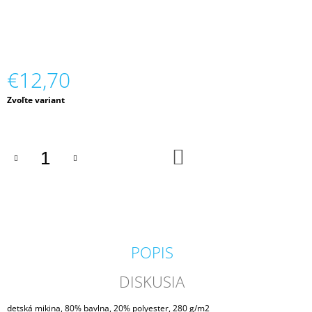
M
E
TRIČKO
DOSPELÉ
€12,70
€9,48
Jednotková
Zvoľte variant
cena:
DO
KOŠÍKA
POPIS
DISKUSIA
detská mikina, 80% bavlna, 20% polyester, 280 g/m2