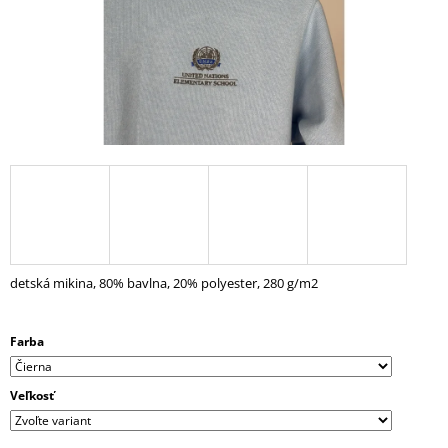
Á
J
S
Ť
?
HĽADAŤ
detská mikina, 80% bavlna, 20% polyester, 280 g/m2
O
D
Farba
P
O
R
Veľkosť
Ú
Č
A